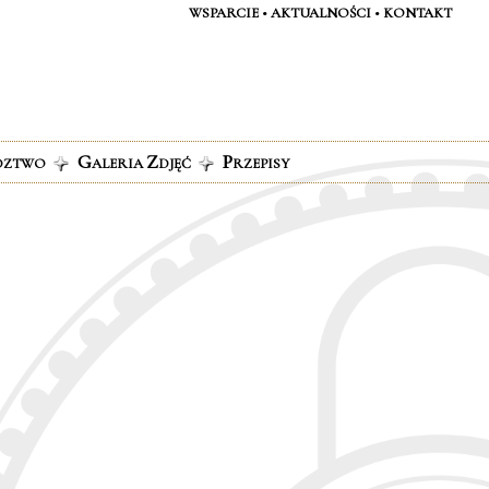
WSPARCIE
•
AKTUALNOŚCI
•
KONTAKT
G
Z
P
DZTWO
ALERIA
DJĘĆ
RZEPISY