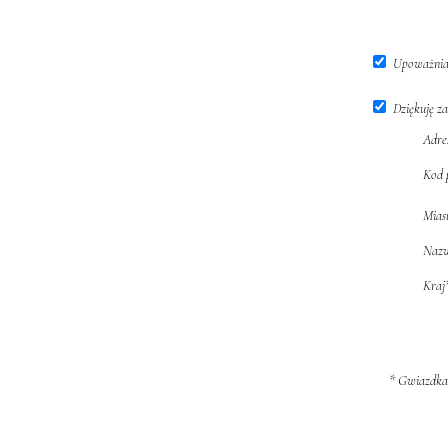
Upoważniam
Dziękuję z
Adre
Kod 
Mias
Nazw
Kraj
* Gwiazdka