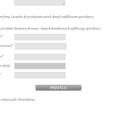
 firmę Lacanche do przekazania moich danych najbliższemu sprzedawcy
a przesłanie darmowej broszury i danych kontaktowych najbliższego sprzedawcy
s*
pocztowy*
to*
a firmy
*
 oznacza pole obowiązkowe