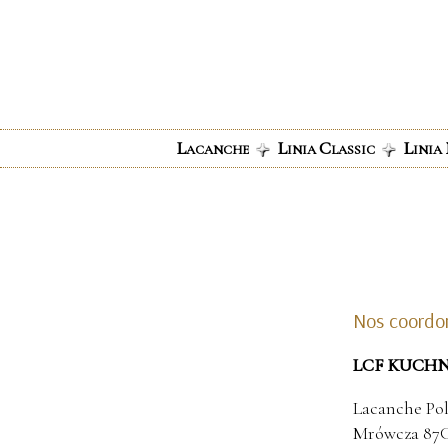
Panel zarządzania plikami cookies
L
L
C
L
ACANCHE
INIA
LASSIC
INIA
Nos coordo
LCF KUCHNIE
Lacanche Po
Mrówcza 87