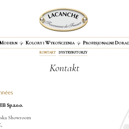
M
K
W
P
D
ODERN
OLORY I
YKOŃCZENIA
ROFESJONALNE
ORA
KONTAKT
DYSTRYBUTORZY
Kontakt
nnées
 Sp.z.o.o.
lska Showroom
C,