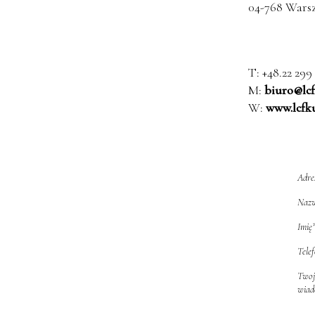
04-768 Wars
T: +48.22 299
M:
biuro@lcf
W:
www.lcfk
Adre
Nazw
Imię
Tele
Twoj
wiad