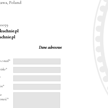
zawa, Poland
 0059
kuchnie.pl
uchnie.pl
Dane adresowe
s e-mail*
isko*
*
fon*
a
omość*