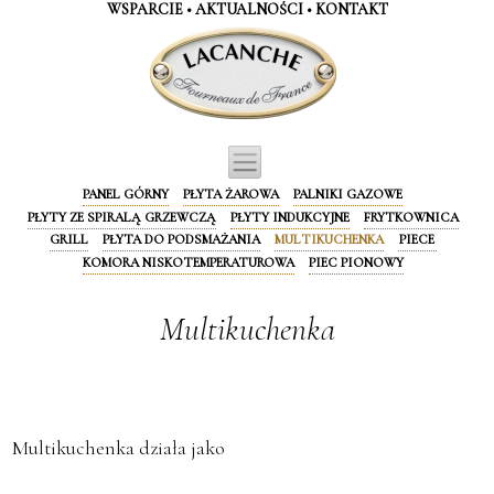
Panel zarządzania plikami cookies
WSPARCIE
•
AKTUALNOŚCI
•
KONTAKT
PANEL GÓRNY
PŁYTA ŻAROWA
PALNIKI GAZOWE
PŁYTY ZE SPIRALĄ GRZEWCZĄ
PŁYTY INDUKCYJNE
FRYTKOWNICA
GRILL
PŁYTA DO PODSMAŻANIA
MULTIKUCHENKA
PIECE
KOMORA NISKOTEMPERATUROWA
PIEC PIONOWY
Multikuchenka
Multikuchenka działa jako