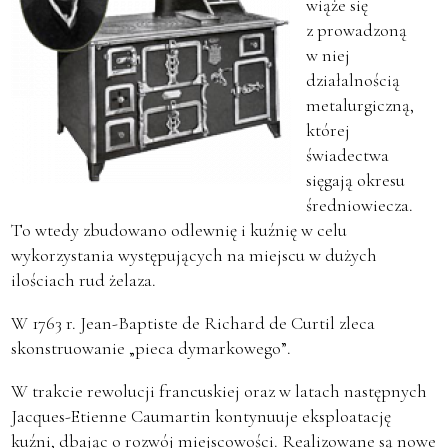
wiąże się
z prowadzoną
w niej
działalnością
metalurgiczną,
której
świadectwa
sięgają okresu
średniowiecza.
To wtedy zbudowano odlewnię i kuźnię w celu
wykorzystania występujących na miejscu w dużych
ilościach rud żelaza.
W 1763 r. Jean-Baptiste de Richard de Curtil zleca
skonstruowanie „pieca dymarkowego”.
W trakcie rewolucji francuskiej oraz w latach następnych
Jacques-Etienne Caumartin kontynuuje eksploatację
kuźni, dbając o rozwój miejscowości. Realizowane są nowe